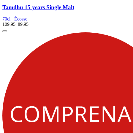
Tamdhu 15 years Single Malt
70cl
·
Écosse
·
109.95
89.
95