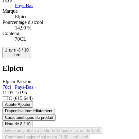
Pays-Bas
Marque
Elpicu
Pourcentage d'alcool
14,90 %
Contenu
70CL
1 avis ·
8
/ 10
Lire
Elpicu
Elpicu Passion
70cl
·
Pays-Bas
·
11.95
10.
95
TTC
(€15,64/l)
Ajouter
Ajouter
Disponible immédiatement
Caractéristiques du produit
Note de
8
/ 10
Livraison gratuite à partir de 12 bouteilles ou de 150€
Commandé aujourd’hui avant 21:00, livré lundi