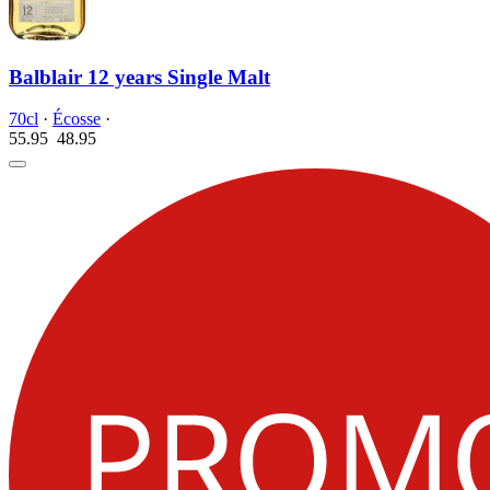
Balblair 12 years Single Malt
70cl
·
Écosse
·
55.95
48.
95