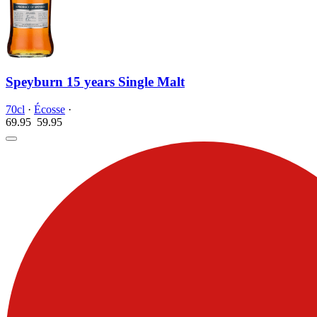
Speyburn 15 years Single Malt
70cl
·
Écosse
·
69.95
59.
95