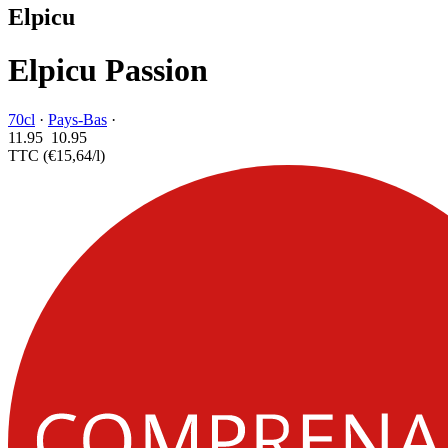
Elpicu
Elpicu Passion
70cl
·
Pays-Bas
·
11.95
10.
95
TTC
(€15,64/l)