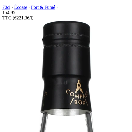
70cl
·
Écosse
·
Fort & Fumé
·
154.
95
TTC
(€221,36/l)