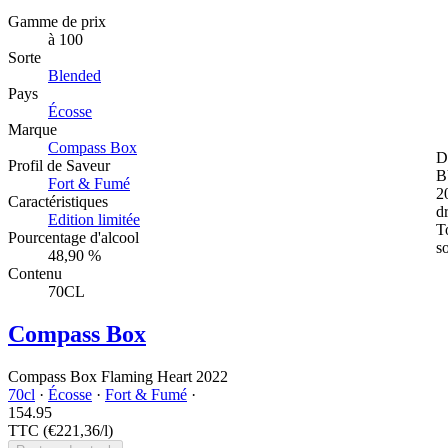
Gamme de prix
à 100
Sorte
Blended
Pays
Écosse
Marque
Compass Box
D
Profil de Saveur
B
Fort & Fumé
2
Caractéristiques
dr
Edition limitée
T
Pourcentage d'alcool
s
48,90 %
Contenu
70CL
Compass Box
Compass Box Flaming Heart 2022
70cl
·
Écosse
·
Fort & Fumé
·
154.
95
TTC
(€221,36/l)