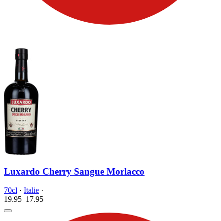
Luxardo Cherry Sangue Morlacco
70cl
·
Italie
·
19.95
17.
95