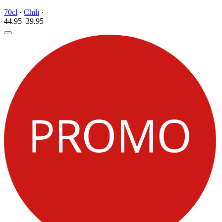
70cl
·
Chili
·
44.95
39.
95