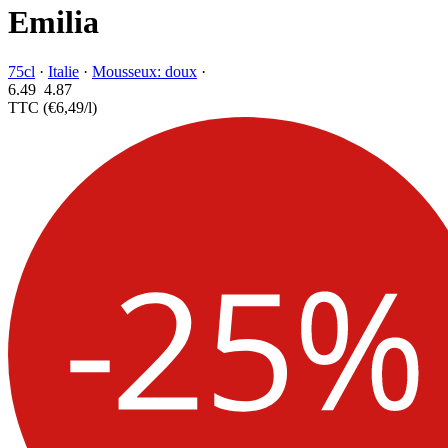
Emilia
75cl
·
Italie
·
Mousseux: doux
·
6.49
4.
87
TTC
(€6,49/l)