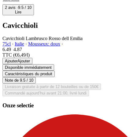
2 avis ·
9.5
/ 10
Lire
Cavicchioli
Cavicchioli Lambrusco Rosso dell Emilia
75cl
·
Italie
·
Mousseux: doux
·
6.49
4.
87
TTC
(€6,49/l)
Ajouter
Ajouter
Disponible immédiatement
Caractéristiques du produit
Note de
9.5
/ 10
Livraison gratuite à partir de 12 bouteilles ou de 150€
Commandé aujourd’hui avant 21:00, livré lundi
Onze selectie