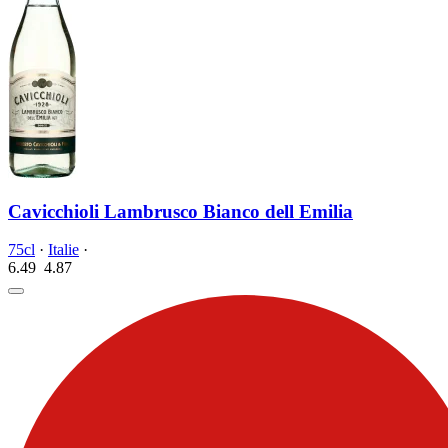
Cavicchioli Lambrusco Bianco dell Emilia
75cl
·
Italie
·
6.49
4.
87