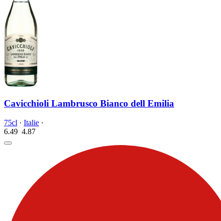
Cavicchioli Lambrusco Bianco dell Emilia
75cl
·
Italie
·
6.49
4.
87