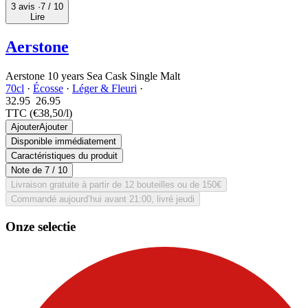
3 avis ·
7
/ 10
Lire
Aerstone
Aerstone 10 years Sea Cask Single Malt
70cl
·
Écosse
·
Léger & Fleuri
·
32.95
26.
95
TTC
(€38,50/l)
Ajouter
Ajouter
Disponible immédiatement
Caractéristiques du produit
Note de
7
/ 10
Livraison gratuite à partir de 12 bouteilles ou de 150€
Commandé aujourd’hui avant 21:00, livré jeudi
Onze selectie