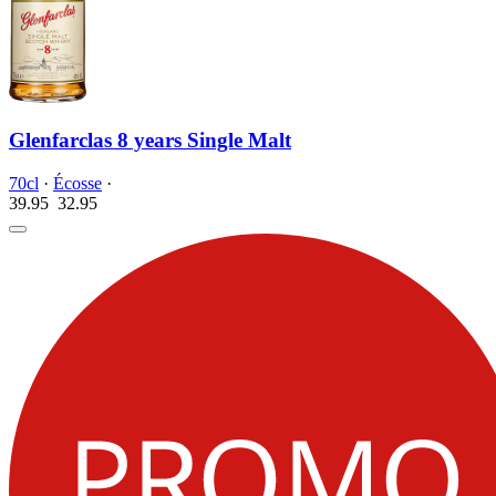
Glenfarclas 8 years Single Malt
70cl
·
Écosse
·
39.95
32.
95