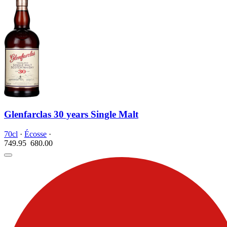
Glenfarclas 30 years Single Malt
70cl
·
Écosse
·
749.95
680.
00