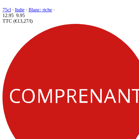
75cl
·
Italie
·
Blanc: riche
·
12.95
9.
95
TTC
(€13,27/l)