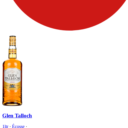
Glen Talloch
1ltr
·
Écosse
·