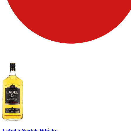
Label 5 Scotch Whisky