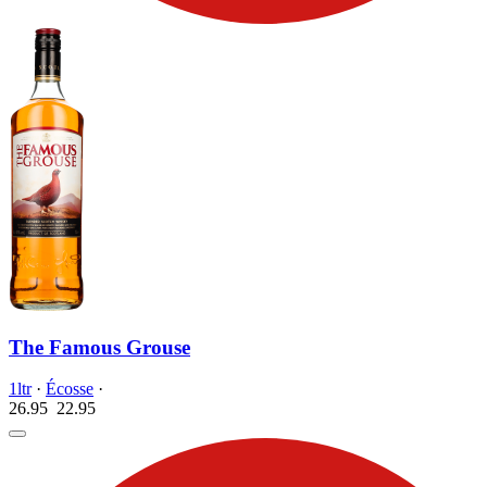
The Famous Grouse
1ltr
·
Écosse
·
26.95
22.
95