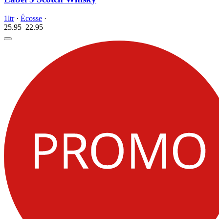
1ltr
·
Écosse
·
25.95
22.
95