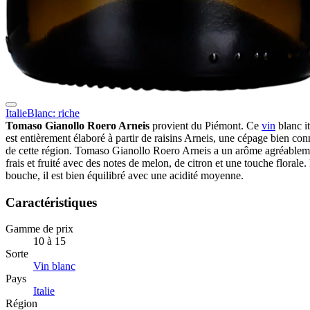
Italie
Blanc: riche
Tomaso Gianollo Roero Arneis
provient du Piémont. Ce
vin
blanc it
est entièrement élaboré à partir de raisins Arneis, une cépage bien co
de cette région. Tomaso Gianollo Roero Arneis a un arôme agréablem
frais et fruité avec des notes de melon, de citron et une touche florale.
bouche, il est bien équilibré avec une acidité moyenne.
Caractéristiques
Gamme de prix
10 à 15
Sorte
Vin blanc
Pays
Italie
Région