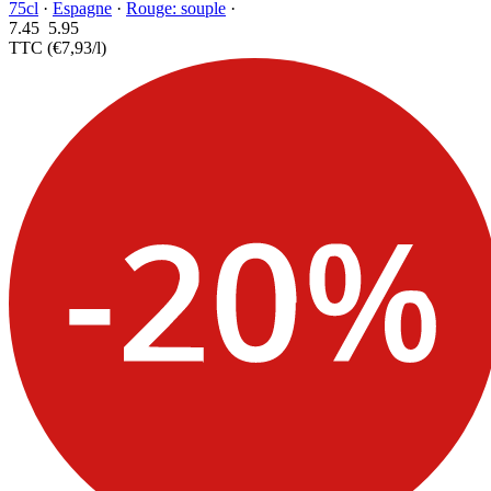
75cl
·
Espagne
·
Rouge: souple
·
7.45
5.
95
TTC
(€7,93/l)