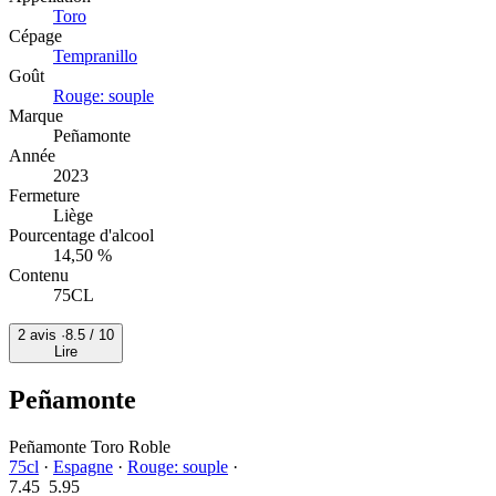
Toro
Cépage
Tempranillo
Goût
Rouge: souple
Marque
Peñamonte
Année
2023
Fermeture
Liège
Pourcentage d'alcool
14,50 %
Contenu
75CL
2 avis ·
8.5
/ 10
Lire
Peñamonte
Peñamonte Toro Roble
75cl
·
Espagne
·
Rouge: souple
·
7.45
5.
95