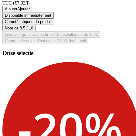
TTC
(€7,93/l)
Ajouter
Ajouter
Disponible immédiatement
Caractéristiques du produit
Note de
8.5
/ 10
Livraison gratuite à partir de 12 bouteilles ou de 150€
Commandé aujourd’hui avant 21:00, livré lundi
Onze selectie