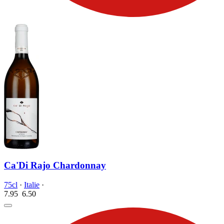
Ca'Di Rajo Chardonnay
75cl
·
Italie
·
7.95
6.
50