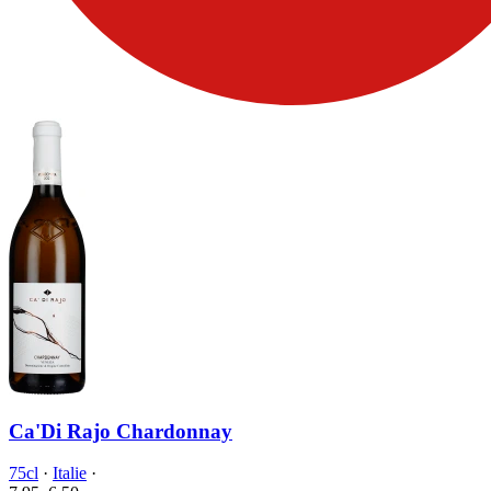
Ca'Di Rajo Chardonnay
75cl
·
Italie
·