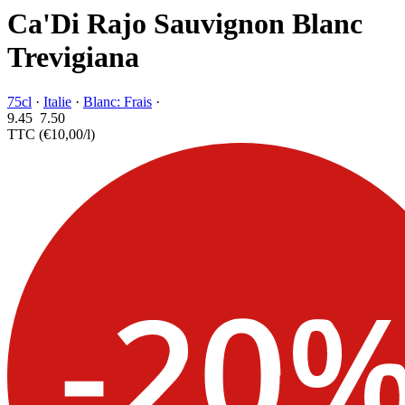
Ca'Di Rajo Sauvignon Blanc
Trevigiana
75cl
·
Italie
·
Blanc: Frais
·
9.45
7.
50
TTC
(€10,00/l)