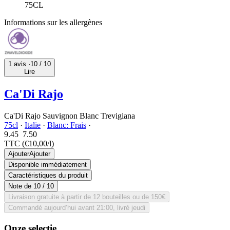
75CL
Informations sur les allergènes
1 avis ·
10
/ 10
Lire
Ca'Di Rajo
Ca'Di Rajo Sauvignon Blanc Trevigiana
75cl
·
Italie
·
Blanc: Frais
·
9.45
7.
50
TTC
(€10,00/l)
Ajouter
Ajouter
Disponible immédiatement
Caractéristiques du produit
Note de
10
/ 10
Livraison gratuite à partir de 12 bouteilles ou de 150€
Commandé aujourd’hui avant 21:00, livré jeudi
Onze selectie