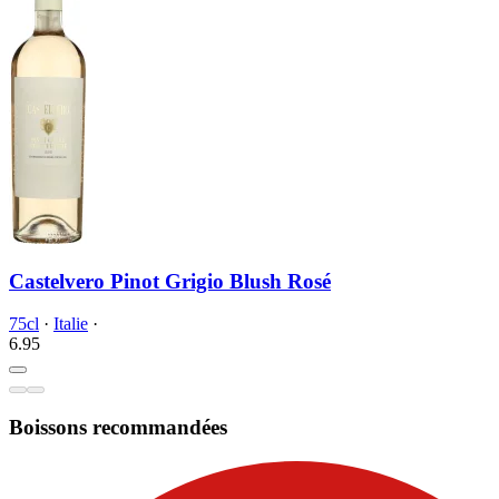
Castelvero Pinot Grigio Blush Rosé
75cl
·
Italie
·
6.
95
Boissons recommandées