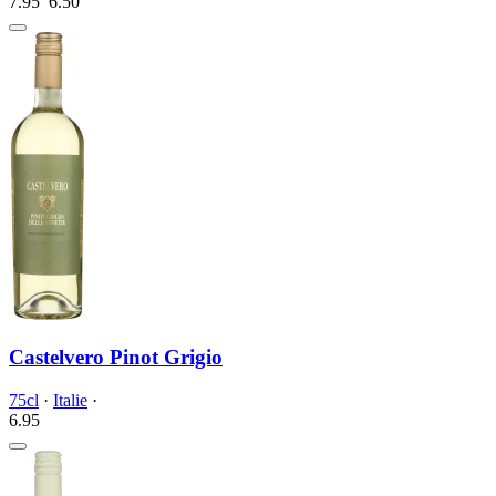
7.95
6.
50
Castelvero Pinot Grigio
75cl
·
Italie
·
6.
95