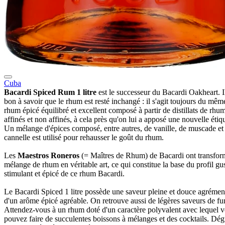
Cuba
Bacardi Spiced Rum 1 litre
est le successeur du Bacardi Oakheart. Il
bon à savoir que le rhum est resté inchangé : il s'agit toujours du mêm
rhum épicé équilibré et excellent composé à partir de distillats de rhu
affinés et non affinés, à cela près qu'on lui a apposé une nouvelle étiqu
Un mélange d'épices composé, entre autres, de vanille, de muscade et
cannelle est utilisé pour rehausser le goût du rhum.
Les
Maestros Roneros
(= Maîtres de Rhum) de Bacardi ont transfor
mélange de rhum en véritable art, ce qui constitue la base du profil gus
stimulant et épicé de ce rhum Bacardi.
Le Bacardi Spiced 1 litre possède une saveur pleine et douce agrémen
d'un arôme épicé agréable. On retrouve aussi de légères saveurs de f
Attendez-vous à un rhum doté d'un caractère polyvalent avec lequel 
pouvez faire de succulentes boissons à mélanges et des cocktails. Dég