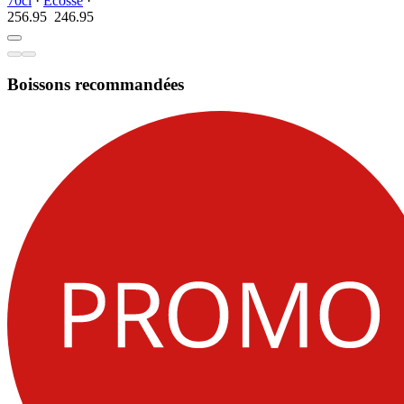
70cl
·
Écosse
·
256.95
246.
95
Boissons recommandées