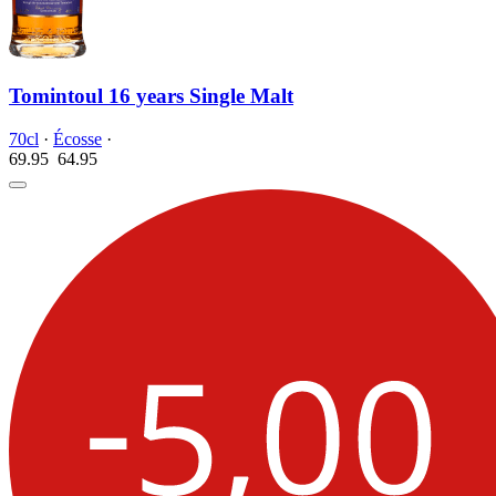
Tomintoul 16 years Single Malt
70cl
·
Écosse
·
69.95
64.
95