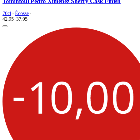
Tomintoul Pedro Ximenez Sherry Cask Finish
70cl
·
Écosse
·
42.95
37.
95