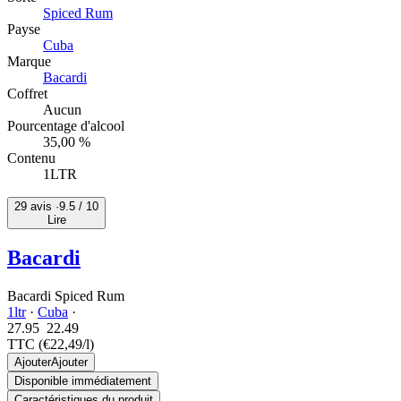
Spiced Rum
Payse
Cuba
Marque
Bacardi
Coffret
Aucun
Pourcentage d'alcool
35,00 %
Contenu
1LTR
29 avis ·
9.5
/ 10
Lire
Bacardi
Bacardi Spiced Rum
1ltr
·
Cuba
·
27.95
22.
49
TTC
(€22,49/l)
Ajouter
Ajouter
Disponible immédiatement
Caractéristiques du produit