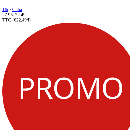
1ltr
·
Cuba
·
27.95
22.
49
TTC
(€22,49/l)