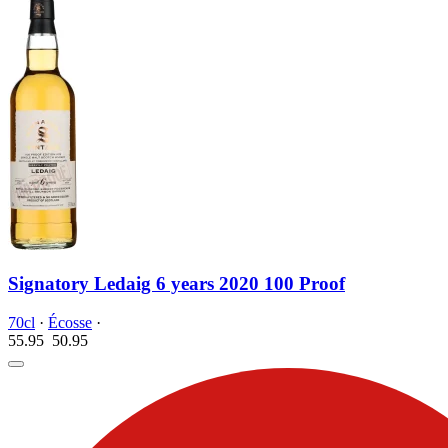
Signatory Ledaig 6 years 2020 100 Proof
70cl
·
Écosse
·
55.95
50.
95