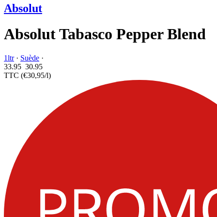
Absolut
Absolut Tabasco Pepper Blend
1ltr
·
Suède
·
33.95
30.
95
TTC
(€30,95/l)