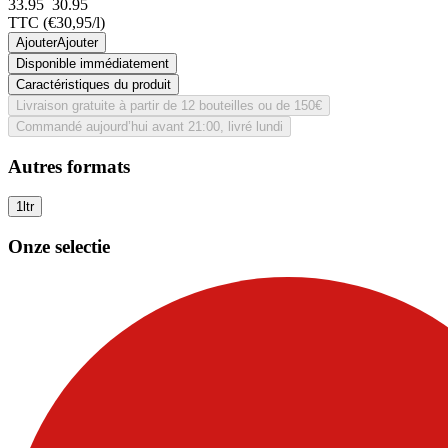
33.95
30.
95
TTC
(€30,95/l)
Ajouter
Ajouter
Disponible immédiatement
Caractéristiques du produit
Livraison gratuite à partir de 12 bouteilles ou de 150€
Commandé aujourd’hui avant 21:00, livré lundi
Autres formats
1ltr
Onze selectie