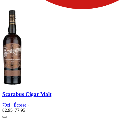
Scarabus Cigar Malt
70cl
·
Écosse
·
82.95
77.
95