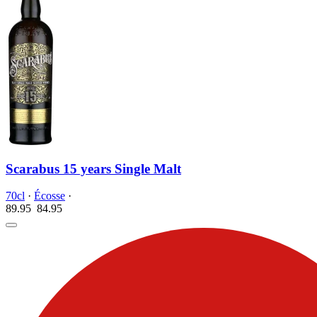
Scarabus 15 years Single Malt
70cl
·
Écosse
·
89.95
84.
95