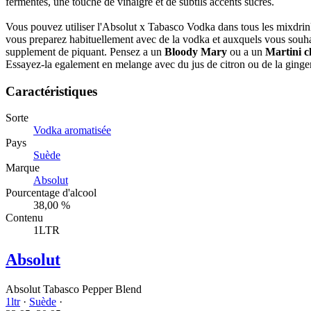
fermentes, une touche de vinaigre et de subtils accents sucrés.
Vous pouvez utiliser l'Absolut x Tabasco Vodka dans tous les mixdrin
vous preparez habituellement avec de la vodka et auxquels vous souha
supplement de piquant. Pensez a un
Bloody Mary
ou a un
Martini c
Essayez-la egalement en melange avec du jus de citron ou de la ginger
Caractéristiques
Sorte
Vodka aromatisée
Pays
Suède
Marque
Absolut
Pourcentage d'alcool
38,00 %
Contenu
1LTR
Absolut
Absolut Tabasco Pepper Blend
1ltr
·
Suède
·