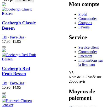
Mon compte
Profil
Commandes
Coebergh Classic
Coupons
Favoris
Bessen
Service
1ltr
·
Pays-Bas
·
17.95
15.
95
Service client
Commander
Paiement
Informations sur
la livraison
Coebergh Red
9.5
Fruit Bessen
Note de
9.5
basée sur
20000 avis
1ltr
·
Pays-Bas
·
15.95
14.
95
Moyens de
paiement